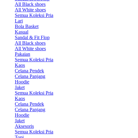
All Black shoes
All White shoes
Semua Koleksi Pria
Lari
Bola Basket
Kasual
Sandal & Fit Flop
All Black shoes
All White shoes
Pakaian
Semua Koleksi Pria
Kaos
Celana Pendek
Celana Panjang
Hoodie
Jaket
Semua Koleksi Pria
Kaos
Celana Pendek
Celana Panjang
Hoodie
Jaket
Aksesoris
Semua Koleksi Pria
Topi