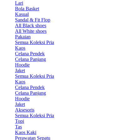
Lari
Bola Basket
Kasual
Sandal & Fit Flop
All Black shoes
All White shoes
Pakaian
Semua Koleksi Pria
Kaos
Celana Pendek
Celana Panjang
Hoodie
Jaket
Semua Koleksi Pria
Kaos
Celana Pendek
Celana Panjang
Hoodie
Jaket
Aksesoris
Semua Koleksi Pria
Topi
Tas
Kaos Kaki
Perawatan Sepatu