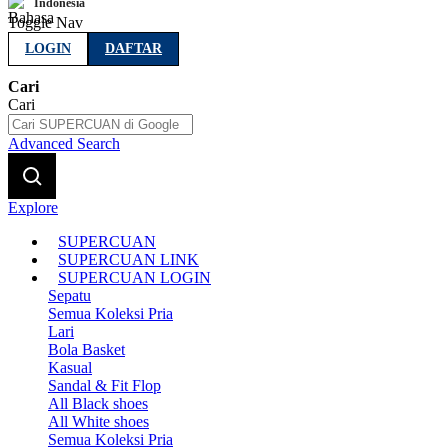
Indonesia
Toggle Nav
LOGIN
DAFTAR
Cari
Cari
Advanced Search
Explore
SUPERCUAN
SUPERCUAN LINK
SUPERCUAN LOGIN
Sepatu
Semua Koleksi Pria
Lari
Bola Basket
Kasual
Sandal & Fit Flop
All Black shoes
All White shoes
Semua Koleksi Pria